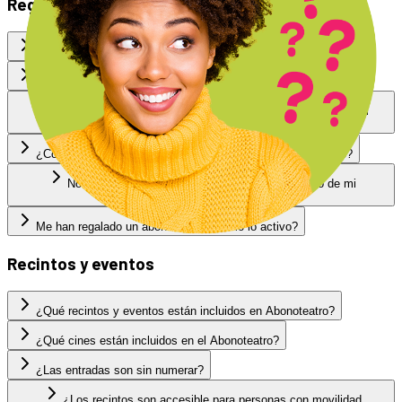
Regístrarte y Compra Abonoteatro
¿Cómo puedo comprar mi ABONOTEATRO?
¿Qué plazo tengo para activar mi Abonoteatro?
¿Por qué tengo que utilizar un correo electrónico diferente al
registrarme?
¿Cómo asocio a un menor de edad a mi cuenta de abonado?
No he recibido el mail de confirmación de registro de mi
Abonoteatro.
Me han regalado un abonoteatro ¿Cómo lo activo?
Recintos y eventos
¿Qué recintos y eventos están incluidos en Abonoteatro?
¿Qué cines están incluidos en el Abonoteatro?
¿Las entradas son sin numerar?
¿Los recintos son accesible para personas con movilidad