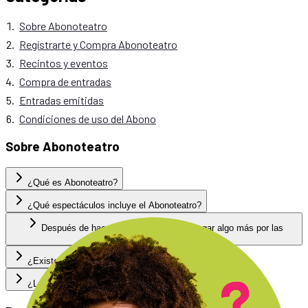
Sobre Abonoteatro
Regístrarte y Compra Abonoteatro
Recintos y eventos
Compra de entradas
Entradas emitidas
Condiciones de uso del Abono
Sobre Abonoteatro
¿Qué es Abonoteatro?
¿Qué espectáculos incluye el Abonoteatro?
Después de hacerme abonado ¿debo pagar algo más por las
entradas?
¿Existe una aplicación móvil de Abonoteatro?
¿La pasarela de pagos es segura?